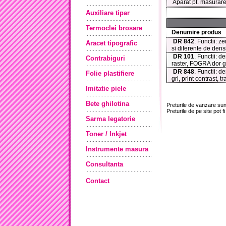
Aparat pt. masurare
Auxiliare tipar
Termoclei brosare
Denumire produs
DR 842
. Functii: z
Aracet tipografic
si diferente de densi
DR 101
. Functii: 
Contrabiguri
raster, FOGRA dor ga
DR 848
. Functii: d
Folie plastifiere
gri, print contrast, t
Imitatie piele
Bete ghilotina
Preturile de vanzare su
Preturile de pe site pot fi
Sarma legatorie
Toner / Inkjet
Instrumente masura
Consultanta
Contact